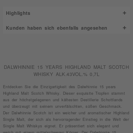
Highlights
Kunden haben sich ebenfalls angesehen
DALWHINNIE 15 YEARS HIGHLAND MALT SCOTCH
WHISKY ALK.43VOL.% 0,7L
Entdecken Sie die Einzigartigkeit des Dalwhinnie 15 years
Highland Malt Scotch Whisky. Dieser exquisite Tropfen stammt
aus der höchstgelegenen und kältesten Destillerie Schottlands
und überzeugt mit seinem unverfälschten, süßen Geschmack.
Der Dalwhinnie Scotch ist ein weicher und aromatischer Highland
Single Malt, der sich als hervorragender Einstieg in die Welt der
Single Malt Whiskys eignet. Er präsentiert sich elegant und
weich mit einem mittelschweren Körper. Der Dalwhinnie 15