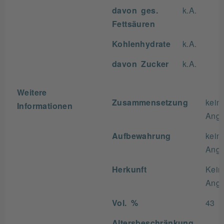
davon ges.
k.A.
Fettsäuren
Kohlenhydrate
k.A.
davon Zucker
k.A.
Weitere
Zusammensetzung
kein
Informationen
Ang
Aufbewahrung
kein
Ang
Herkunft
Kein
Ang
Vol. %
43
Altersbeschränkung