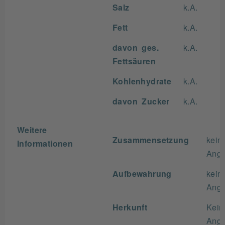
Salz
k.A.
Fett
k.A.
davon ges.
k.A.
Fettsäuren
Kohlenhydrate
k.A.
davon Zucker
k.A.
Weitere
Zusammensetzung
kein
Informationen
Ang
Aufbewahrung
kein
Ang
Herkunft
Kein
Ang