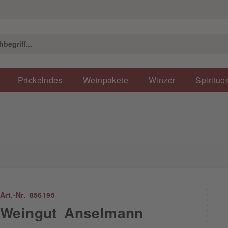
Prickelndes
Weinpakete
Winzer
Spirituo
Art.-Nr. 856195
Weingut Anselmann