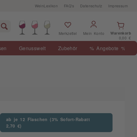
WeinLexikon
FAQ's
Datenschutz
Impressum
Warenkorb
Merkzettel
Mein Konto
0,00 €
sen
Genusswelt
Zubehör
% Angebote %
ab je 12 Flaschen (3% Sofort-Rabatt
2,70 €)