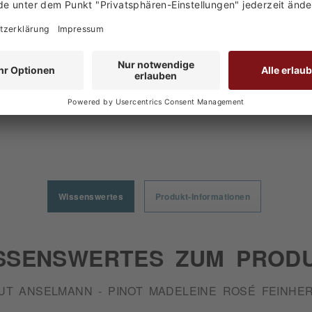
den haben sich ebenfalls angesehen
Wissenswertes
Produkt-Informationen
SSENSWERTES ZUM PROD
UT ANSELMANN - PINOT MADELEINE ROSÉ FEINHER