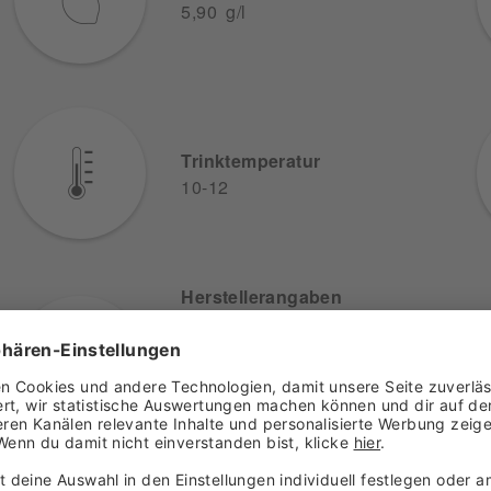
5,90 g/l
Trinktemperatur
10-12
Herstellerangaben
Weingut Gebrüder
Anselmann GmbH
Staatsstraße 58-60
67483 Edesheim
Deutschland