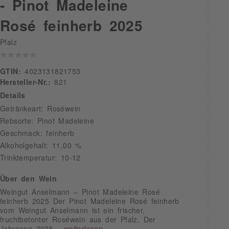
- Pinot Madeleine
Rosé feinherb 2025
Pfalz
GTIN:
4023131821753
Hersteller-Nr.:
821
Details
Getränkeart: Roséwein
Rebsorte: Pinot Madeleine
Geschmack: feinherb
Alkoholgehalt: 11,00 %
Trinktemperatur: 10-12
Über den Wein
Weingut Anselmann – Pinot Madeleine Rosé
feinherb 2025 Der Pinot Madeleine Rosé feinherb
vom Weingut Anselmann ist ein frischer,
fruchtbetonter Roséwein aus der Pfalz. Der
Jahrgang 2025...
weiterlesen