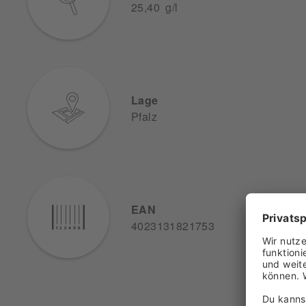
25,40 g/l
Lage
Pfalz
EAN
4023131821753