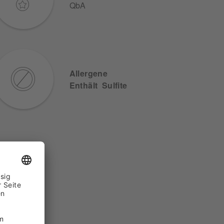
QbA
Allergene
Enthält Sulfite