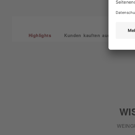
Highlights
Kunden kauften auch
Kun
WI
WEING