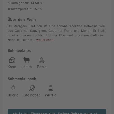
Alkoholgehalt: 14,50 %
Trinktemperatur: 15-15
Über den Wein
Uli Metzgers Filet noir ist eine schöne trockene Rotweincuvée
aus Cabernet Sauvignon, Cabernet Franc und Merlot. Er fließt
in einem tiefen dunklen Rot ins Glas und umschmeichelt die
Nase mit einem...
weiterlesen
Schmeckt zu
Käse
Lamm
Pasta
Schmeckt nach
Beerig
Steinobst
Würzig
ab je 12 Flaschen (3% Sofort-Rabatt 3,92 €)