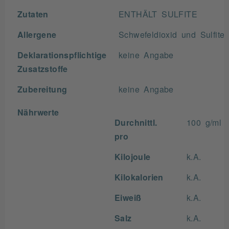
Zutaten
ENTHÄLT SULFITE
Allergene
Schwefeldioxid und Sulfite
Deklarationspflichtige
keine Angabe
Zusatzstoffe
Zubereitung
keine Angabe
Nährwerte
Durchnittl.
100 g/ml
pro
Kilojoule
k.A.
Kilokalorien
k.A.
Eiweiß
k.A.
Salz
k.A.