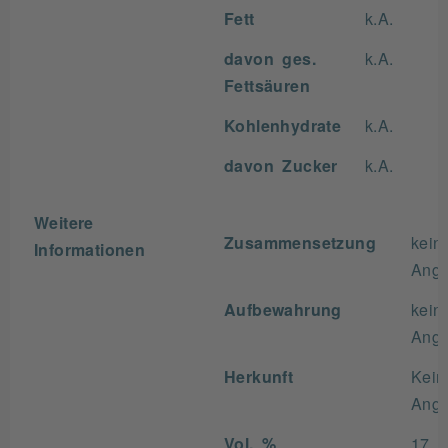
Fett
k.A.
davon ges.
k.A.
Fettsäuren
Kohlenhydrate
k.A.
davon Zucker
k.A.
Weitere
Zusammensetzung
kein
Informationen
Ang
Aufbewahrung
kein
Ang
Herkunft
Kein
Ang
Vol. %
17