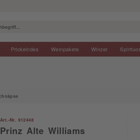
pse
Prickelndes
Weinpakete
Winzer
Spirituo
chnäpse
Art.-Nr. 912448
Prinz Alte Williams