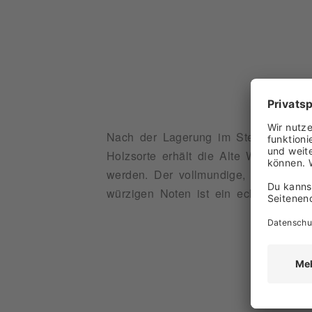
Nach der Lagerung im Steingut komm
Holzsorte erhält die Alte Williams-C
werden. Der vollmundige, dennoch w
würzigen Noten ist ein echtes Genuss