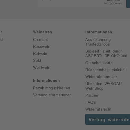
r
Weinarten
Informationen
nd
Cremant
Auszeichnung
TrustedShops
Roséwein
Bio-zertifiziert durch
Rotwein
ABCERT: DE-ÖKO-006
Sekt
Gutscheinportal
Weißwein
Rücksendung einleiten
Widerrufsformular
Informationen
Über den WASGAU
Bezahlmöglichkeiten
WeinShop
Versandinformationen
Partner
FAQ's
Widerrufsrecht
Vertrag widerruf