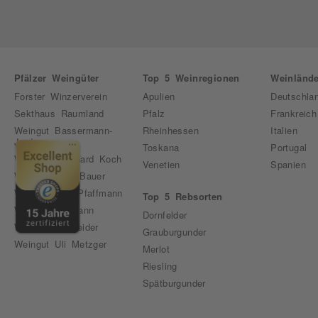
Pfälzer Weingüter
Top 5 Weinregionen
Weinlände
Forster Winzerverein
Apulien
Deutschla
Sekthaus Raumland
Pfalz
Frankreich
Weingut Bassermann-
Rheinhessen
Italien
Jordan
Toskana
Portugal
Weingut Bernhard Koch
Venetien
Spanien
Weingut Emil Bauer
Weingut Karl Pfaffmann
Top 5 Rebsorten
Weingut Pfirmann
Dornfelder
Weingut Schneider
Grauburgunder
Weingut Uli Metzger
Merlot
Riesling
Spätburgunder