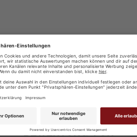
PRINZ ALTE WILLIAMS CHRIST BIRNE ALK.41VOL.% 1
t der feine Schnaps für mehrere Monate ins Holzfass, 
hrist-Birne den typischen Fass-Charakter, ohne dass dabe
eiche Geschmack der Frucht gepaart mit einer dezent
erlebnis!
BEWERTUNG FÜR