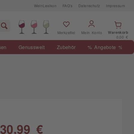
WeinLexikon
FAQ's
Datenschutz
Impressum
Warenkorb
Merkzettel
Mein Konto
0,00 €
sen
Genusswelt
Zubehör
% Angebote %
30,99 €