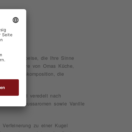
L
igen Nachspeise, die Ihre Sinne
me Atmosphäre von Omas Küche,
eschmackskomposition, die
 gepresst und veredelt nach
rucht, Haselnussaromen sowie Vanille
 Verfeinerung zu einer Kugel