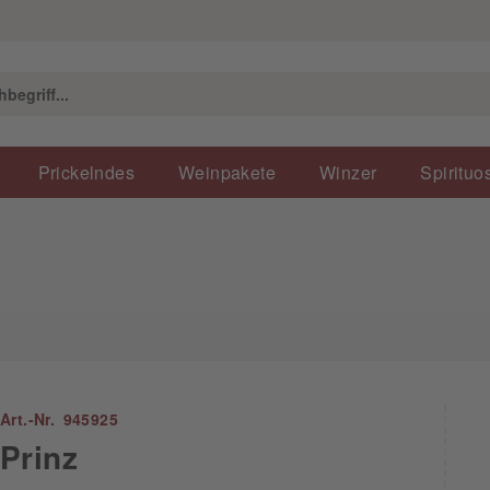
Prickelndes
Weinpakete
Winzer
Spirituo
Art.-Nr. 945925
Prinz