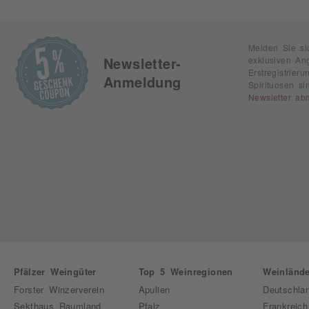
Melden Sie si
exklusiven An
Newsletter-
Erstregistrie
Anmeldung
Spirituosen s
Newsletter ab
Pfälzer Weingüter
Top 5 Weinregionen
Weinlände
Forster Winzerverein
Apulien
Deutschla
Sekthaus Raumland
Pfalz
Frankreich