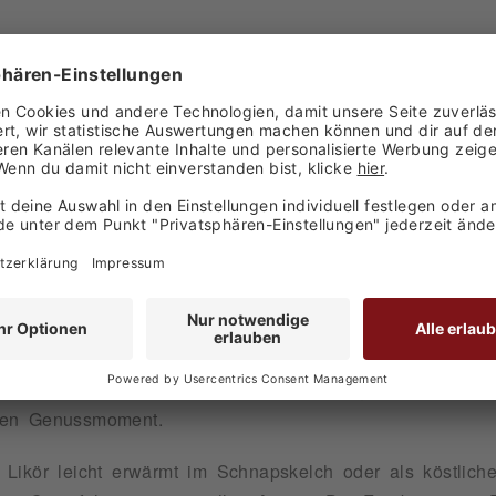
PRINZ ZWETSCHKENSTRUDEL LIKÖR ALK.16VOL.% 1
nstrudel Likör den unvergleichlichen Genuss einer flüss
rgessliche Momente weckt. Tauchen Sie ein in die war
 ein Hauch Zimt Ihren Gaumen umschmeicheln – eine G
zigartige Rezeptur aus vollreifen Zwetschken, sorgfältig
ennerei Prinz. Die harmonische Verbindung von feiner F
ren Genussmoment.
Likör leicht erwärmt im Schnapskelch oder als köstliche