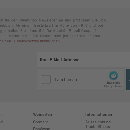
ch für den WeinShop Newsletter an und profitieren Sie von
geboten. Ab einem Bestellwert in Höhe von 49,-€ und bei
rung erhalten Sie einen 5% Dankeschön-Rabatt-Coupon!
ind ausgenommen. Sie können sich jederzeit wieder vom
melden
!
Datenschutzbestimmungen
r
Weinarten
Informationen
nd
Cremant
Auszeichnung
TrustedShops
Roséwein