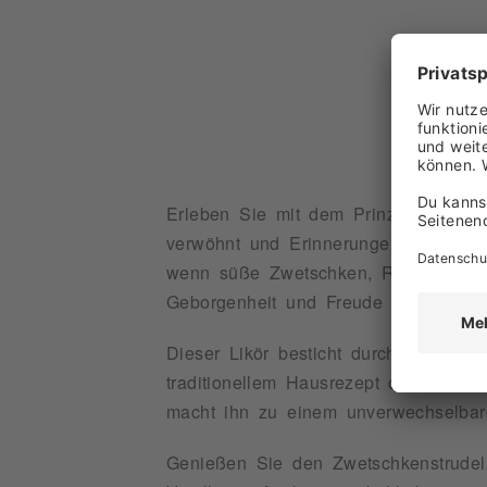
Erleben Sie mit dem Prinz Zwetschke
verwöhnt und Erinnerungen an unve
wenn süße Zwetschken, Rosinen und
Geborgenheit und Freude vermittelt.
Dieser Likör besticht durch seine ein
traditionellem Hausrezept der Feinbr
macht ihn zu einem unverwechselba
Genießen Sie den Zwetschkenstrudel 