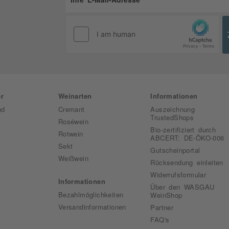
r
Weinarten
Informationen
nd
Cremant
Auszeichnung
TrustedShops
Roséwein
Bio-zertifiziert durch
Rotwein
ABCERT: DE-ÖKO-006
Sekt
Gutscheinportal
Weißwein
Rücksendung einleiten
Widerrufsformular
Informationen
Über den WASGAU
Bezahlmöglichkeiten
WeinShop
Versandinformationen
Partner
FAQ's