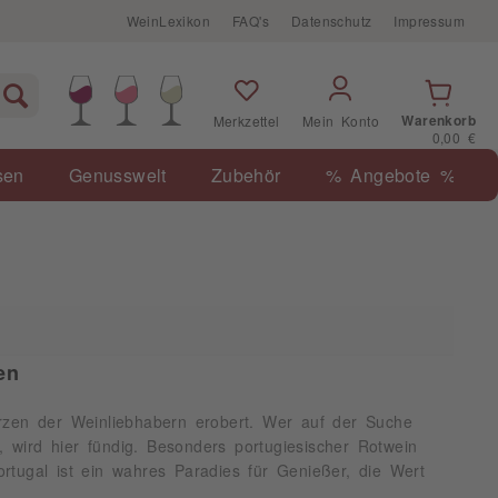
WeinLexikon
FAQ's
Datenschutz
Impressum
Warenkorb
Merkzettel
Mein Konto
0,00 €
sen
Genusswelt
Zubehör
% Angebote %
en
erzen der Weinliebhabern erobert. Wer auf der Suche
, wird hier fündig. Besonders portugiesischer Rotwein
tugal ist ein wahres Paradies für Genießer, die Wert