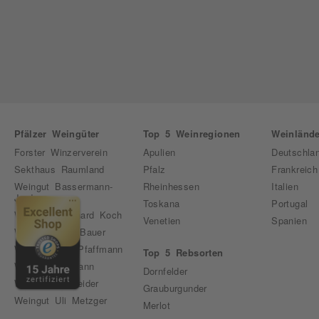
Pfälzer Weingüter
Top 5 Weinregionen
Weinlände
Forster Winzerverein
Apulien
Deutschla
Sekthaus Raumland
Pfalz
Frankreich
Weingut Bassermann-
Rheinhessen
Italien
Jordan
Toskana
Portugal
Weingut Bernhard Koch
Venetien
Spanien
Weingut Emil Bauer
Weingut Karl Pfaffmann
Top 5 Rebsorten
Weingut Pfirmann
Dornfelder
Weingut Schneider
Grauburgunder
Weingut Uli Metzger
Merlot