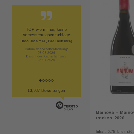
Stachelbeere
12,50
Steinobst
13,00
Vanille
13,20
Würzig
13,50
Preis, schnelle Lieferung und
Zitrus
13,71
super Verpackung.
Andreas O., Herren Steinfeld
14,00
Datum der Veröffentlichung:
14,08
07.08.2026
Datum der Kauferfahrung:
14,50
28.07.2026
14,95
15,00
16,00
13,937 Bewertungen
Mainova - Maino
trocken 2020
Inhalt
0.75 Liter
(26,4