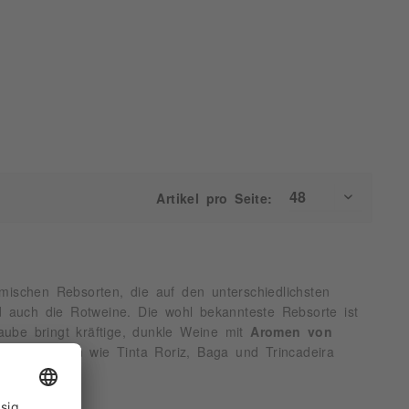
Artikel pro Seite:
mischen Rebsorten, die auf den unterschiedlichsten
d auch die Rotweine. Die wohl bekannteste Rebsorte ist
raube bringt kräftige, dunkle Weine mit
Aromen von
n Rebsorten wie Tinta Roriz, Baga und Trincadeira