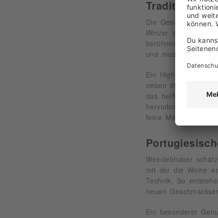
Tradition tri
Die Geschichte des W
Winzer des Landes d
berühmten Anbaugebie
und modernster Tech
Ein Highlight ist da
neben diesem weltbe
das heiße, trockene
hervorbringen. Die
D
feine Mineralität, d
Portugiesisch
Weinliebhaber schät
mit der die Weine er
Technik. So entstehe
neuen Geschmackserl
Ein besonderer Genus