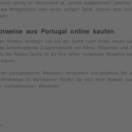
Weingut Raabe
noch samtig im Geschmack ist, perfekt ausbalanciert zwischen
Weingut Reichsrat von Buhl GmbH
 wie Wildgerichten oder einem saftigen Steak, können aber auc
sten.
Weingut Stern
Weingut Uli Metzger
otweine aus Portugal online kaufen
Weingut Weegmüller
Weingut Wildner
en Rotwein schätzen und auf der Suche nach einem neuen Gehei
Weinhaus am Nil GmbH
Das beeindruckende Zusammenspiel von Klima, Rebsorten und An
ers die Region Douro ist für ihre tiefen, komplexen Rotweine be
Weinhaus Meßmer
 eignen.
Weinhaus Tina Pfaffmann GmbH
Weinkontor Edenkoben EG
der portugiesischen Weinkultur verzaubern und genießen Sie ed
Weinkontor Freund GmbH
 Geheimtipp für Weinkenner! Kaufen Sie jetzt Ihren Rotwein 
Wilhelm Anselmann KG
er portugiesischen Weinkunst.
Winzerverein Deidesheim eG
:
Zimmermann-Graeff & Müller
n