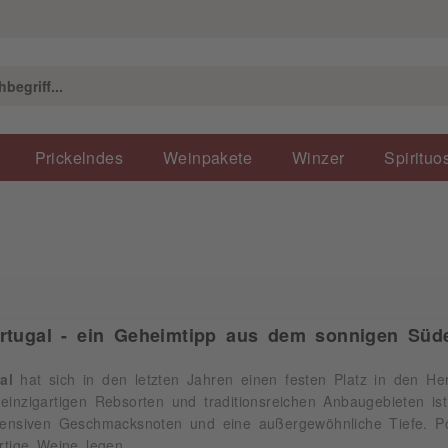
Prickelndes
Weinpakete
Winzer
Spirituo
rtugal - ein Geheimtipp aus dem sonnigen Süd
al
hat sich in den letzten Jahren einen festen Platz in den H
einzigartigen Rebsorten und traditionsreichen Anbaugebieten ist
tensiven Geschmacksnoten und eine außergewöhnliche Tiefe. Por
ertige Weine legen.