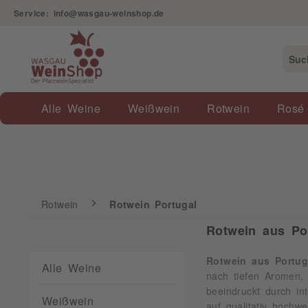
Service: info@wasgau-weinshop.de
Rotwein
Rotwein Portugal
Alle Weine
Weißwein
Rotwein
Rosé
Rotwein
Rotwein Portugal
Rotwein aus Po
Rotwein aus Portug
Alle Weine
nach tiefen Aromen, 
beeindruckt durch in
Weißwein
auf qualitativ hochw