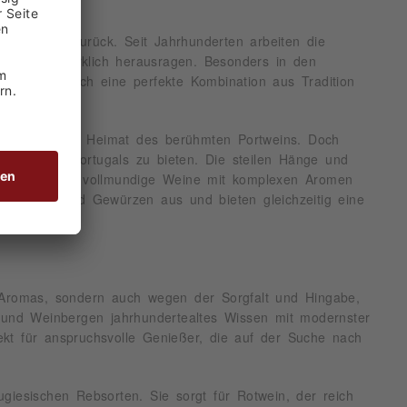
Geschichte zurück. Seit Jahrhunderten arbeiten die
auch handwerklich herausragen. Besonders in den
tellern, durch eine perfekte Kombination aus Tradition
 zugleich die Heimat des berühmten Portweins. Doch
 Rotweine Portugals zu bieten. Die steilen Hänge und
, die dichte, vollmundige Weine mit komplexen Aromen
Früchten und Gewürzen aus und bieten gleichzeitig eine
n Aromas, sondern auch wegen der Sorgfalt und Hingabe,
n und Weinbergen jahrhundertealtes Wissen mit modernster
fekt für anspruchsvolle Genießer, die auf der Suche nach
giesischen Rebsorten. Sie sorgt für Rotwein, der reich