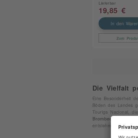
Lieferbar
19,85 €
In den Waren
Zum Produ
Die Vielfalt 
Eine Besonderheit de
Böden des Landes ged
Touriga Nacional, di
Brombeeren, Johan
entstehen charakters