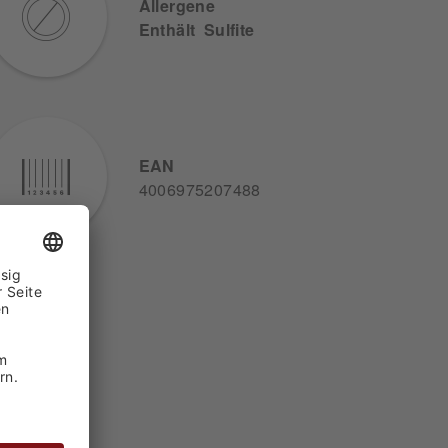
Allergene
Enthält Sulfite
EAN
4006975207488