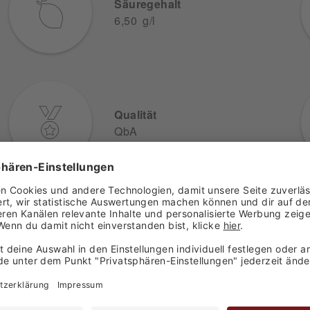
Säuregehalt
6,50 g/l
Qualität
QbA