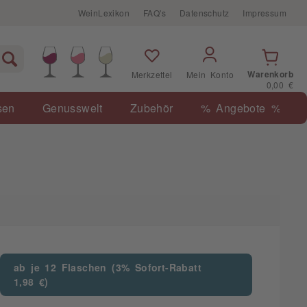
WeinLexikon
FAQ's
Datenschutz
Impressum
Warenkorb
Merkzettel
Mein Konto
0,00 €
sen
Genusswelt
Zubehör
% Angebote %
ab je 12 Flaschen (3% Sofort-Rabatt
1,98 €)