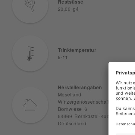
Restsüsse
20,00 g/l
Trinktemperatur
9-11
Herstellerangaben
Moselland
Winzergenossenschaft
Bornwiese 6
54469 Bernkastel-Kues
Deutschland