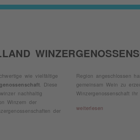
LLAND WINZERGENOSSENS
ertige wie vielfältige
Region angeschlossen hab
genossenschaft
. Diese
gemeinsam Wein zu erzeugen und zu vermarkten. So konnte die Moselland
winzer nachhaltig
Winzergenossenschaft ihr 
on Winzern der
weiterlesen
inzergenossenschaften der