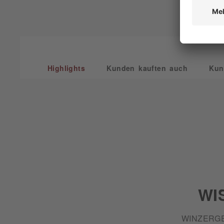
Highlights
Kunden kauften auch
Kun
WI
WINZERG