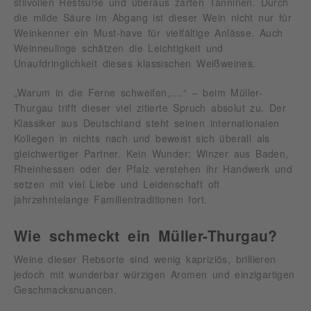
stilvollen Restsüße und überaus zarten Tanninen. Durch
die milde Säure im Abgang ist dieser Wein nicht nur für
Weinkenner ein Must-have für vielfältige Anlässe. Auch
Weinneulinge schätzen die Leichtigkeit und
Unaufdringlichkeit dieses klassischen Weißweines.
„Warum in die Ferne schweifen,….“ – beim Müller-
Thurgau trifft dieser viel zitierte Spruch absolut zu. Der
Klassiker aus Deutschland steht seinen internationalen
Kollegen in nichts nach und beweist sich überall als
gleichwertiger Partner. Kein Wunder: Winzer aus Baden,
Rheinhessen oder der Pfalz verstehen ihr Handwerk und
setzen mit viel Liebe und Leidenschaft oft
jahrzehntelange Familientraditionen fort.
Wie schmeckt ein Müller-Thurgau?
Weine dieser Rebsorte sind wenig kapriziös, brillieren
jedoch mit wunderbar würzigen Aromen und einzigartigen
Geschmacksnuancen.