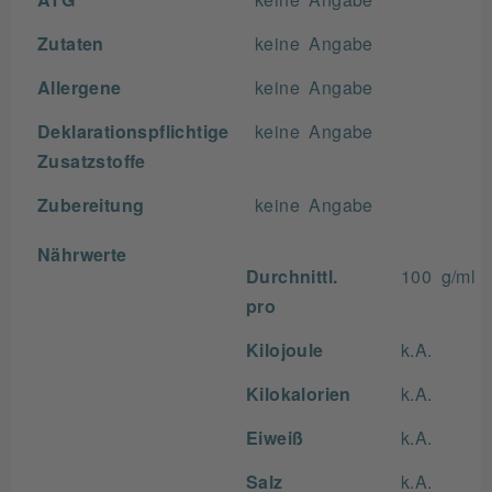
Zutaten
keine Angabe
Allergene
keine Angabe
Deklarationspflichtige
keine Angabe
Zusatzstoffe
Zubereitung
keine Angabe
Nährwerte
Durchnittl.
100 g/ml
pro
Kilojoule
k.A.
Kilokalorien
k.A.
Eiweiß
k.A.
Salz
k.A.