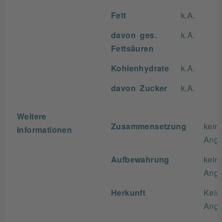
Fett
k.A.
davon ges.
k.A.
Fettsäuren
Kohlenhydrate
k.A.
davon Zucker
k.A.
Weitere
Zusammensetzung
kein
Informationen
Ang
Aufbewahrung
kein
Ang
Herkunft
Kein
Ang