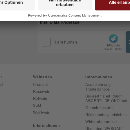
melden
!
Datenschutzbestimmungen
r
Weinarten
Informationen
nd
Cremant
Auszeichnung
TrustedShops
Roséwein
Bio-zertifiziert durch
Rotwein
ABCERT: DE-ÖKO-006
Sekt
Gutscheinportal
Weißwein
Rücksendung einleiten
Widerrufsformular
Informationen
Über den WASGAU