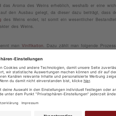
das Aroma des Weins erheblich, weshalb er eine wichtig
auf den Ausbau gelegt, da dieser dazu beiträgt, dass 
g
des Weins endet, ist somit ein wesentlicher Bestandtei
akter des Weins.
 nennt man
Vinifikation
. Dazu zählt man folgende Prozesse
duktiver Ausbau (a),
Barrique-Ausbau
(a),
Abfüllung
, Flas
ch für den WeinShop Newsletter an und profitieren Sie von
geboten. Ab einem Bestellwert in Höhe von 49,-€ und bei
rung erhalten Sie einen 5% Dankeschön-Rabatt-Coupon!
ind ausgenommen. Sie können sich jederzeit wieder vom