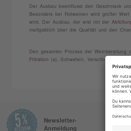
Der Ausbau beeinflusst den Geschmack und 
Besonders bei Rotweinen wird großer Wert 
wird. Der Ausbau, der erst mit der
Abfüllun
maßgeblich über die Qualität und den Char
Den gesamten Prozess der Weinbereitung
Filtration
(a), Schwefeln, Verschnitt (a), Re
Melden Sie si
exklusiven An
Newsletter-
Erstregistrie
Anmeldung
Spirituosen s