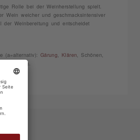
e Rolle bei der Weinherstellung spielt.
der Wein weicher und geschmacksintensiver
l der Weinbereitung und entscheidet
 (a=alternativ):
Gärung
,
Klären
, Schönen,
chen-Reifung.