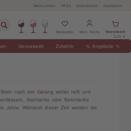
WeinLexikon
FAQ's
Datenschutz
Impressum
Warenkorb
Merkzettel
Mein Konto
0,00 €
sen
Genusswelt
Zubehör
% Angebote %
er Wein nach der
Gärung
weiter reift und
nfässern, Stahltanks oder Betontanks
bis Jahre. Während dieser Zeit werden die