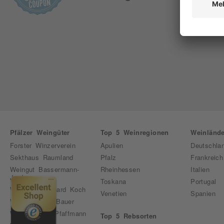
Newsletter ab
Pfälzer Weingüter
Top 5 Weinregionen
Weinlände
Forster Winzerverein
Apulien
Deutschla
Sekthaus Raumland
Pfalz
Frankreich
Weingut Bassermann-
Rheinhessen
Italien
Jordan
Toskana
Portugal
Weingut Bernhard Koch
Venetien
Spanien
Weingut Emil Bauer
Weingut Karl Pfaffmann
Top 5 Rebsorten