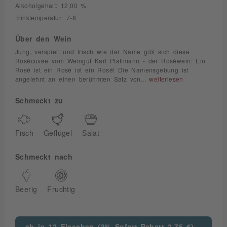
Alkoholgehalt: 12,00 %
Trinktemperatur: 7-8
Über den Wein
Jung, verspielt und frisch wie der Name gibt sich diese
Rosécuvée vom Weingut Karl Pfaffmann - der Roséwein: Ein
Rosé ist ein Rosé ist ein Rosé! Die Namensgebung ist
angelehnt an einen berühmten Satz von...
weiterlesen
Schmeckt zu
Fisch
Geflügel
Salat
Schmeckt nach
Beerig
Fruchtig
ab je 12 Flaschen (3% Sofort-Rabatt 2,75 €)