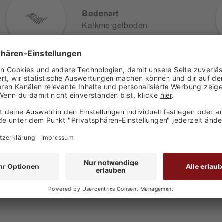
Bodenart
Kalkmergelboden
Trinktemperatur
12-14