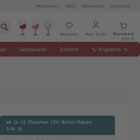
WeinLexikon
FAQ's
Datenschutz
Impressum
Warenkorb
Merkzettel
Mein Konto
0,00 €
sen
Genusswelt
Zubehör
% Angebote %
ab je 12 Flaschen (3% Sofort-Rabatt
3,06 €)