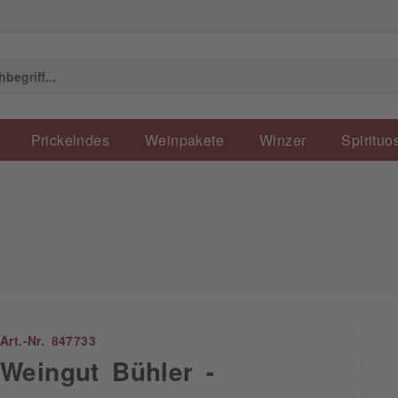
Prickelndes
Weinpakete
Winzer
Spirituo
Art.-Nr. 847733
Weingut Bühler -