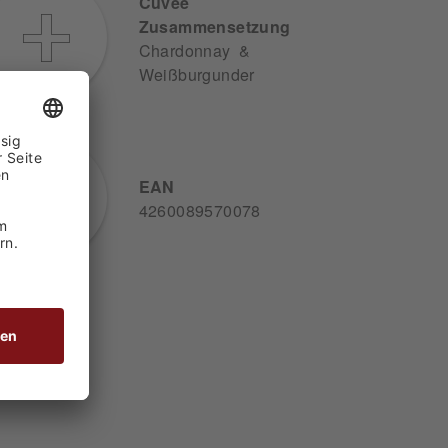
Cuvée
Zusammensetzung
Chardonnay &
Weißburgunder
EAN
4260089570078