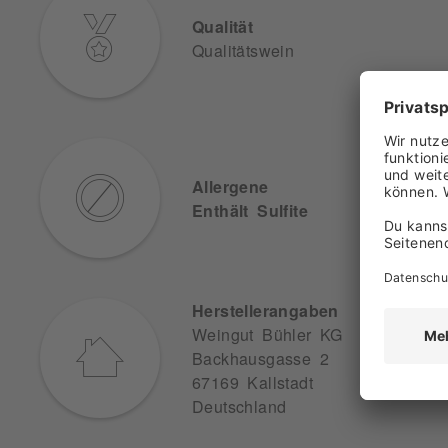
Qualität
Qualitätswein
Allergene
Enthält Sulfite
Herstellerangaben
Weingut Bühler KG
Backhausgasse 2
67169 Kallstadt
Deutschland