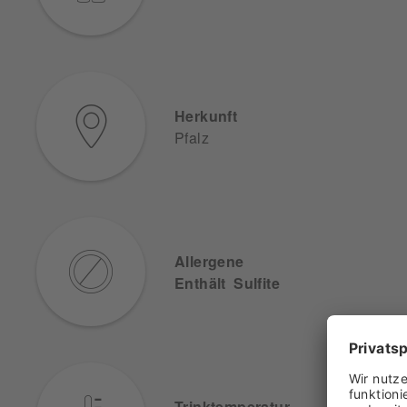
Herkunft
Pfalz
Allergene
Enthält Sulfite
Trinktemperatur