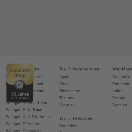
Pfälzer Weingüter
Top 5 Weinregionen
Weinlände
Forster Winzerverein
Apulien
Deutschla
Sekthaus Raumland
Pfalz
Frankreich
Weingut Bassermann-
Rheinhessen
Italien
Jordan
Toskana
Portugal
Weingut Bernhard Koch
Venetien
Spanien
Weingut Emil Bauer
Weingut Karl Pfaffmann
Top 5 Rebsorten
Weingut Pfirmann
Dornfelder
Weingut Schneider