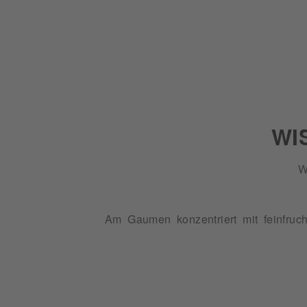
WI
W
Am Gaumen konzentriert mit feinfruc