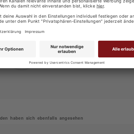
Kallstadt
Herstellerangaben
Weingut Bühler
Backhausgasse 2
67169 Kallstadt
Deutschland
den haben sich ebenfalls angesehen