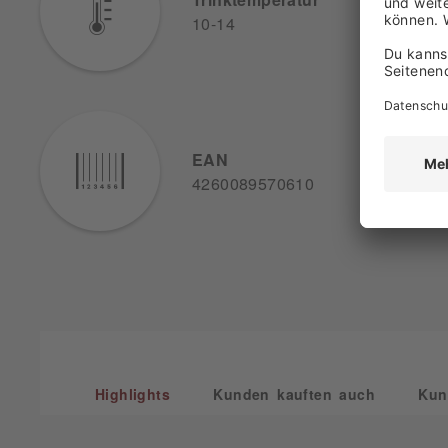
10-14
EAN
4260089570610
Highlights
Kunden kauften auch
Kun