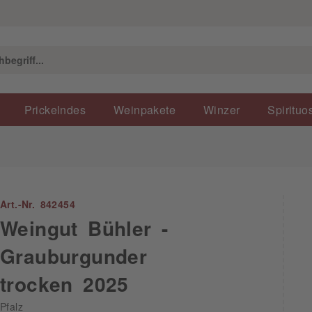
Prickelndes
Weinpakete
Winzer
Spirituo
Art.-Nr. 842454
Weingut Bühler -
Grauburgunder
trocken 2025
Pfalz