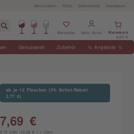
WeinLexikon
FAQ's
Datenschutz
Impressum
Warenkorb
Merkzettel
Mein Konto
0,00 €
sen
Genusswelt
Zubehör
% Angebote %
ab je 12 Flaschen (3% Sofort-Rabatt
2,77 €)
7,69 €
0.75 Liter (10,25 € / 1 Liter)