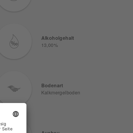
Alkoholgehalt
13,00%
Bodenart
Kalkmergelboden
Ausbau