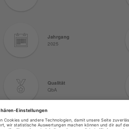
Jahrgang
2025
Qualität
QbA
Lage