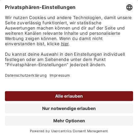
Weingut Wildner - Riesling - feinherb - 2024
Inhalt
0.75 Liter
(11,27 € / 1 Liter)
Lieferbar
8,45 €