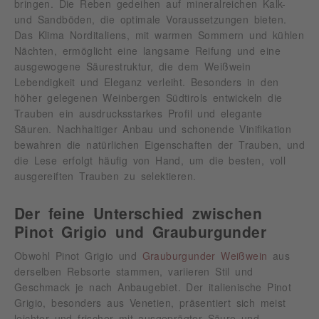
bringen. Die Reben gedeihen auf mineralreichen Kalk-
und Sandböden, die optimale Voraussetzungen bieten.
Das Klima Norditaliens, mit warmen Sommern und kühlen
Nächten, ermöglicht eine langsame Reifung und eine
ausgewogene Säurestruktur, die dem Weißwein
Lebendigkeit und Eleganz verleiht. Besonders in den
höher gelegenen Weinbergen Südtirols entwickeln die
Trauben ein ausdrucksstarkes Profil und elegante
Säuren. Nachhaltiger Anbau und schonende Vinifikation
bewahren die natürlichen Eigenschaften der Trauben, und
die Lese erfolgt häufig von Hand, um die besten, voll
ausgereiften Trauben zu selektieren.
Der feine Unterschied zwischen
Pinot Grigio und Grauburgunder
Obwohl Pinot Grigio und
Grauburgunder Weißwein
aus
derselben Rebsorte stammen, variieren Stil und
Geschmack je nach Anbaugebiet. Der italienische Pinot
Grigio, besonders aus Venetien, präsentiert sich meist
leichter und frischer mit ausgeprägter Säure und