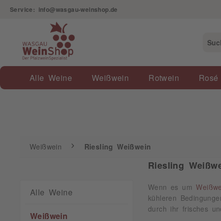
Service: info@wasgau-weinshop.de
Weißwein
Riesling Weißwein
Alle Weine
Weißwein
Rotwein
Rosé
Weißwein
Riesling Weißwein
Riesling Weißwe
Wenn es um
Weißwe
Alle Weine
kühleren Bedingungen
durch ihr frisches 
Weißwein