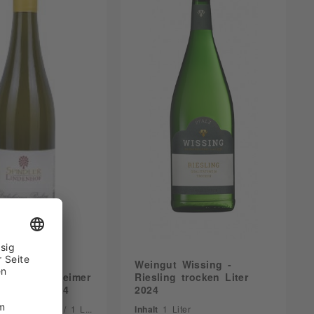
 Spindler
Weingut Wissing -
of - Deidesheimer
Riesling trocken Liter
 trocken 2024
2024
5 Liter
(7,99 € / 1 Liter)
Inhalt
1 Liter