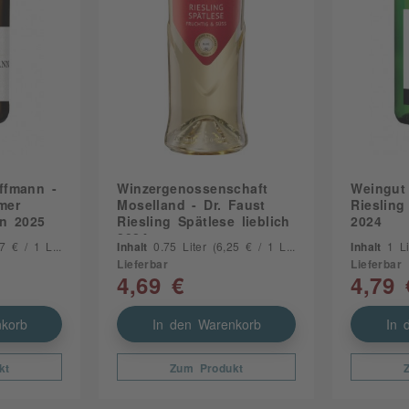
ffmann -
Winzergenossenschaft
Weingut 
mer
Moselland - Dr. Faust
Riesling
en 2025
Riesling Spätlese lieblich
2024
2024
 € / 1 Liter)
Inhalt
0.75 Liter
(6,25 € / 1 Liter)
Inhalt
1 Li
Lieferbar
Lieferbar
4,69 €
4,79 
korb
In den Warenkorb
In 
kt
Zum Produkt