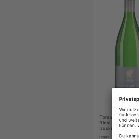
Forster Winzerver
Riesling Schnepf
trocken 2025
Inhalt
1 Liter