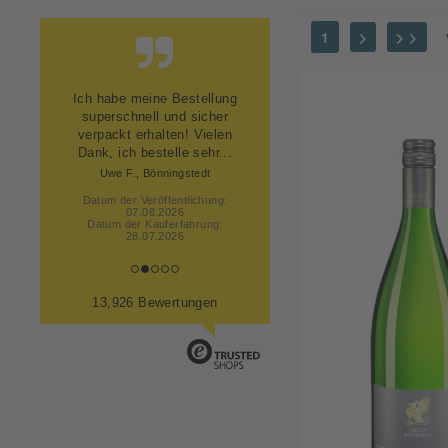
9,25
lieblich
Blumig
10,00
mild
1
Caramel
10,50
süß
Exotisch
11,00
trocken
Ich habe meine Bestellung
Fruchtig
11,50
superschnell und sicher
Kräutrig
11,77
verpackt erhalten! Vielen
Dank, ich bestelle sehr...
Mineralisch
11,80
Uwe F., Bönningstedt
Nussig
11,91
Datum der Veröffentlichung:
Stachelbeere
12,00
07.08.2026
Datum der Kauferfahrung:
Steinobst
12,02
28.07.2026
Vanille
12,10
Würzig
12,21
13,926 Bewertungen
Zitrus
12,39
12,48
12,50
12,60
12,61
12,67