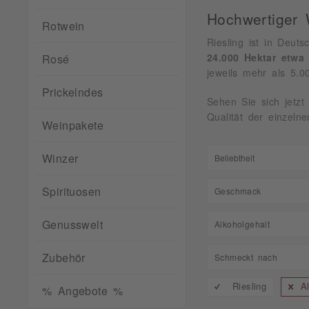
Hochwertiger 
Rotwein
Riesling ist in Deut
24.000 Hektar etwa
Rosé
jeweils mehr als 5.0
Prickelndes
Sehen Sie sich jetzt
Qualität der einzeln
Weinpakete
Winzer
Spirituosen
Geschmack
edelsüß
Genusswelt
Alkoholgehalt
Feinfruchtig
7,50
Zubehör
Schmeckt nach
feinherb
8,50
fruchtig
Riesling
A
Apfel
% Angebote %
9,00
halbtrocken
Beerig