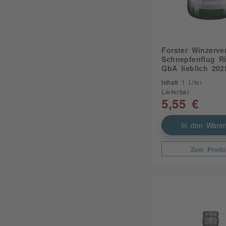
12,70
12,77
12,80
13,00
Forster Winzerver
Schnepfenflug Ri
13,20
QbA lieblich 202
13,50
Inhalt
1 Liter
14,00
Lieferbar
5,55 €
14,30
In den Waren
Zum Produ