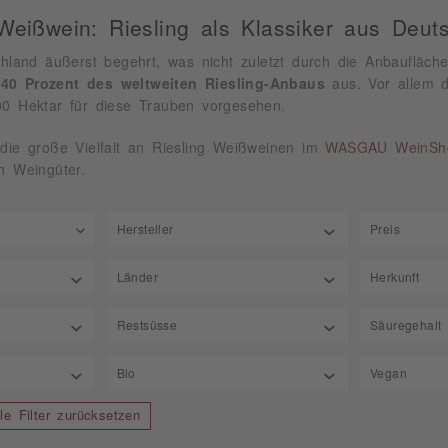
Weißwein: Riesling als Klassiker aus Deut
schland äußerst begehrt, was nicht zuletzt durch die Anbaufläch
 40 Prozent des weltweiten Riesling-Anbaus
aus. Vor allem d
00 Hektar für diese Trauben vorgesehen.
 die große Vielfalt an Riesling Weißweinen im
WASGAU WeinSh
en Weingüter.
Hersteller
Preis
Azienda Agricola Cà dei Frati
Länder
Herkunft
von
3,
Bodegas Fontana
Deutschland
Abruzz
Restsüsse
Säuregehalt
Cantine Lenotti S.R.L
Frankreich
Apulie
Cave Vinicole de Hunawihr
0,10
Bio
Vegan
Italien
Burgu
CWL SARL Cattin Frères
von
4,
0,70
Portugal
Elsass
Deutsches Weintor eG
lle Filter zurücksetzen
Bio
Vegan
0,90
Spanien
Frankr
Domaine Mathias