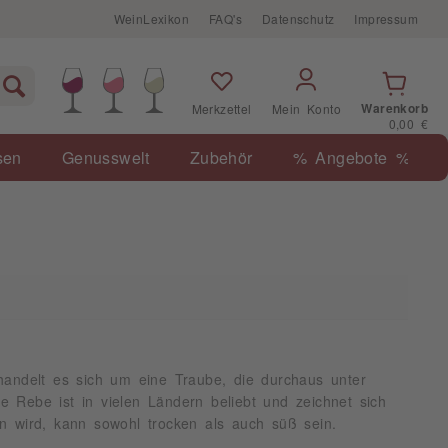
WeinLexikon
FAQ's
Datenschutz
Impressum
Warenkorb
Merkzettel
Mein Konto
0,00 €
sen
Genusswelt
Zubehör
% Angebote %
 handelt es sich um eine Traube, die durchaus unter
 Rebe ist in vielen Ländern beliebt und zeichnet sich
n wird, kann sowohl trocken als auch süß sein.