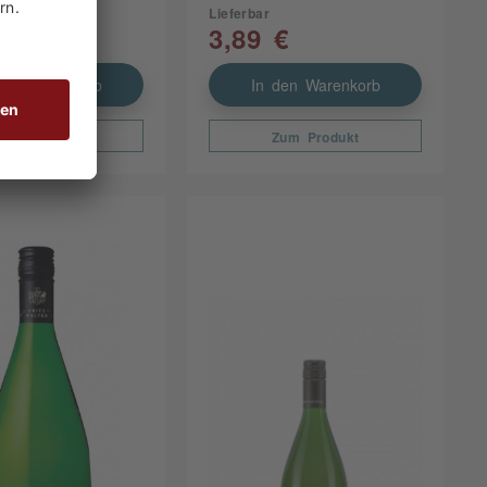
Lieferbar
€
3,89 €
den Warenkorb
In den Warenkorb
Zum Produkt
Zum Produkt