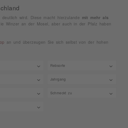
schland
e deutlich wird. Diese macht hierzulande
mit mehr als
ie Winzer an der Mosel, aber auch in der Pfalz haben
op
an und überzeugen Sie sich selbst von der hohen
Rebsorte
andere
Jahrgang
bis
19 €
45,75 €
Auxerrois
ren
2018
Schmeckt zu
Cabernet Blanc
n
2019
Cabernet Sauvignon
Aperitif
nd
2020
Chardonnay
bis
3 g/l
8,8 g/l
Asiatisch
2021
Cuvée
Brotzeit
eich Südwest
2022
Elbling