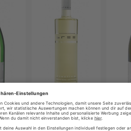
7,10
Weingut Langenwalter
7,30
Weingut Markus Schneider
7,40
Weingut Matthias Keth
7,50
Weingut Metzger
7,90
Weingut Pfirmann
8,00
Weingut Philipp Kuhn
8,10
Weingut Raabe
8,30
Weingut Spindler Lindenhof GbR
8,50
Weingut Stern
9,00
Weingut Weegmüller
9,30
Weingut Wildner
9,80
Weingut Ökonomierat Herber
11,00
Weinhaus am Nil GmbH
14,00
Weinhaus Meßmer
ein -
Bree Riesling feinherb
Weingut
14,20
Weinhaus Meßmer KG
enflug
2025
Lindenh
15,70
Riesling
Weinhaus Tina Pfaffmann GmbH
16,80
Weinkontor Edenkoben EG
Inhalt
0.75 Liter
(5,53 € / 1 Liter)
Inhalt
0.7