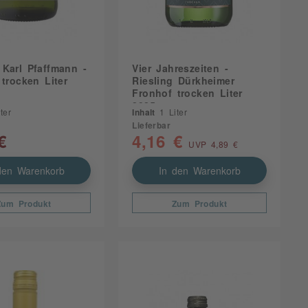
Trebbiano
Turbiana
Verdejo
Weißburgunder
Karl Pfaffmann -
Vier Jahreszeiten -
 trocken Liter
Riesling Dürkheimer
Fronhof trocken Liter
2025
ter
Inhalt
1 Liter
Lieferbar
€
4,16 €
UVP 4,89 €
den Warenkorb
In den Warenkorb
Zum Produkt
Zum Produkt