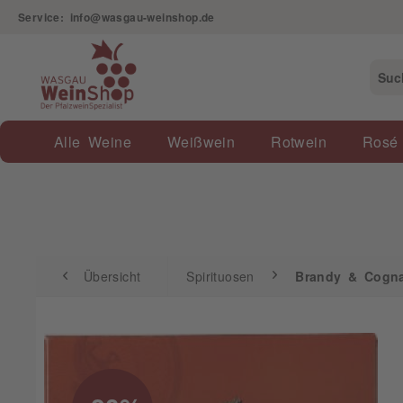
Service: info@wasgau-weinshop.de
Übersicht
Spirituosen
Brandy & Cognac
Alle Weine
Weißwein
Rotwein
Rosé
Übersicht
Spirituosen
Brandy & Cogn