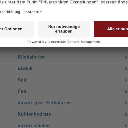
keine Angabe
keine Angabe
Durchnittl. pro
1
Kilojoule
k
Kilokalorien
k
Eiweiß
k
Salz
k
Fett
k
davon ges. Fettsäuren
k
Kohlenhydrate
k
davon Zucker
k