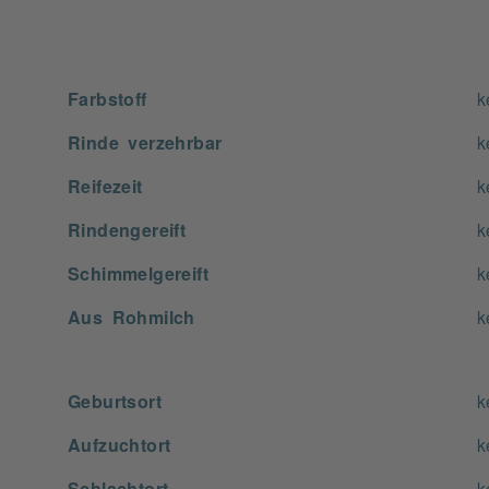
Farbstoff
k
Rinde verzehrbar
k
Reifezeit
k
Rindengereift
k
Schimmelgereift
k
Aus Rohmilch
k
Geburtsort
k
Aufzuchtort
k
Schlachtort
k