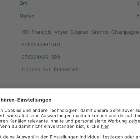
Ort
3
Marke
F
XO François Voyer Cognac Grande Champagne -
3760044961510
3760044961589
Cognac aus Frankreich
700,000 ML
keine Angabe
Enthält Sulfite
Schwefeldioxid und Sulfite