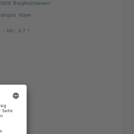
3829 Borgholzhausen
rançois Voyer
 Inh.: 0,7 l