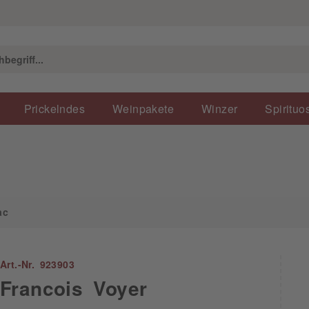
Prickelndes
Weinpakete
Winzer
Spirituo
ac
Art.-Nr. 923903
Francois Voyer