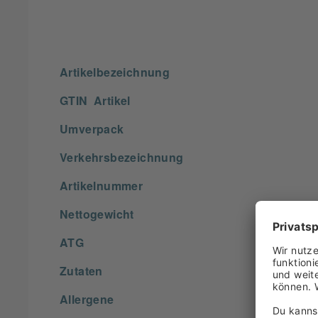
Artikelbezeichnung
GTIN Artikel
Umverpack
Verkehrsbezeichnung
Artikelnummer
Nettogewicht
ATG
Zutaten
Allergene