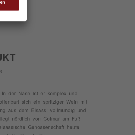
UKT
3
 In der Nase ist er komplex und
fenbart sich ein spritziger Wein mit
esling aus dem Elsass: vollmundig und
r liegt nördlich von Colmar am Fuß
elsässische Genossenschaft heute