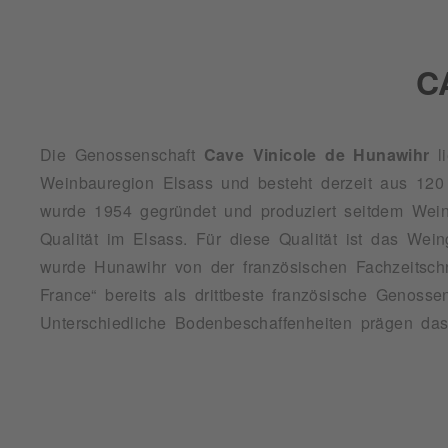
C
Die Genossenschaft
Cave Vinicole de Hunawihr
li
und H
Weinbauregion Elsass und besteht derzeit aus 120
Urgesteinsböden aus Granit, Gneis oder Schi
wurde 1954 gegründet und produziert seitdem Wei
Sedimentgesteinsböden aus Kalk, Mergel und San
Qualität im Elsass. Für diese Qualität ist das Wein
Durchlässigkeit der Böden und das wechselhafte
wurde Hunawihr von der französischen Fachzeitschr
France“ bereits als drittbeste französische Genosse
Unterschiedliche Bodenbeschaffenheiten prägen da