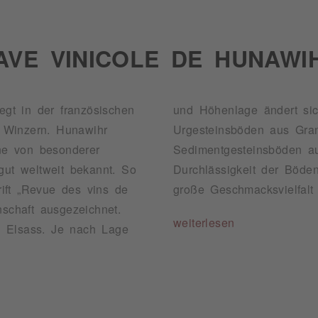
AVE VINICOLE DE HUNAWI
egt in der französischen
öhenlage ändert sich die Bodenstruktur erheblich: Von
 Winzern. Hunawihr
efer gibt es auch
ne von besonderer
dstein. Die hohe
gut weltweit bekannt. So
 Klima sorgen für eine
ift „Revue des vins de
große Geschmacksvielfalt
nschaft ausgezeichnet.
weiterlesen
s Elsass. Je nach Lage