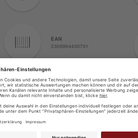
EAN
3306994400701
den haben sich ebenfalls angesehen