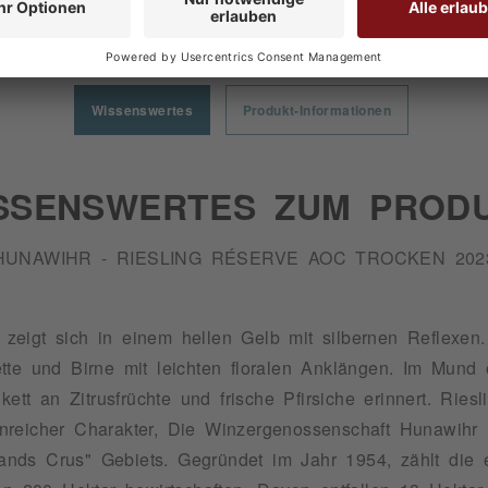
Wissenswertes
Produkt-Informationen
SSENSWERTES ZUM PROD
HUNAWIHR - RIESLING RÉSERVE AOC TROCKEN 202
eigt sich in einem hellen Gelb mit silbernen Reflexen.
te und Birne mit leichten floralen Anklängen. Im Mund of
kett an Zitrusfrüchte und frische Pfirsiche erinnert. Ri
ssenreicher Charakter, Die Winzergenossenschaft Hunawih
nds Crus" Gebiets. Gegründet im Jahr 1954, zählt die 