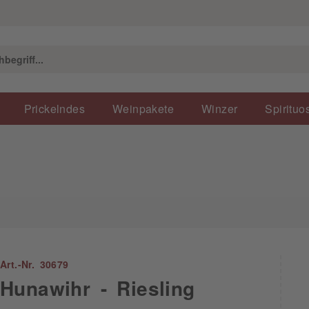
Prickelndes
Weinpakete
Winzer
Spirituo
Art.-Nr. 30679
Hunawihr - Riesling