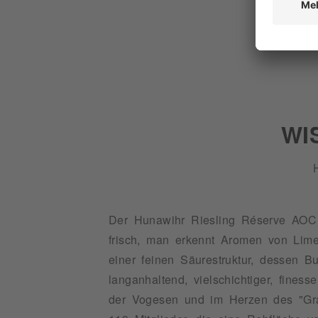
WI
Der Hunawihr Riesling Réserve AOC z
frisch, man erkennt Aromen von Limet
einer feinen Säurestruktur, dessen Bu
langanhaltend, vielschichtiger, fine
der Vogesen und im Herzen des "Gra