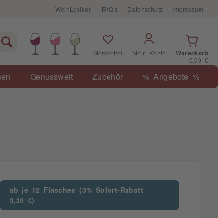
WeinLexikon
FAQ's
Datenschutz
Impressum
Warenkorb
Merkzettel
Mein Konto
0,00 €
sen
Genusswelt
Zubehör
% Angebote %
ab je 12 Flaschen (3% Sofort-Rabatt
3,20 €)