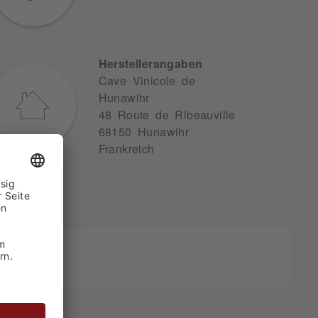
Herstellerangaben
Cave Vinicole de
Hunawihr
48 Route de Ribeauville
68150 Hunawihr
Frankreich