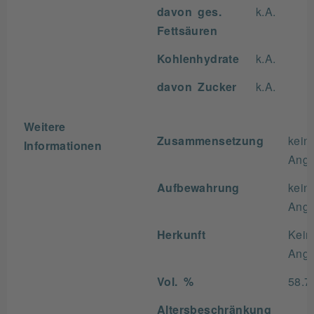
davon ges.
k.A.
Fettsäuren
Kohlenhydrate
k.A.
davon Zucker
k.A.
Weitere
Zusammensetzung
kein
Informationen
Ang
Aufbewahrung
kein
Ang
Herkunft
Kein
Ang
Vol. %
58.7
Altersbeschränkung