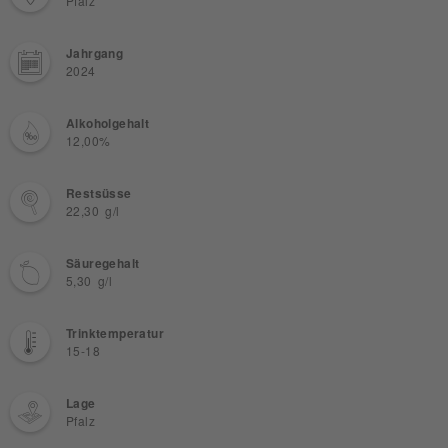
Pfalz
Jahrgang
2024
Alkoholgehalt
12,00%
Restsüsse
22,30 g/l
Säuregehalt
5,30 g/l
Trinktemperatur
15-18
Lage
Pfalz