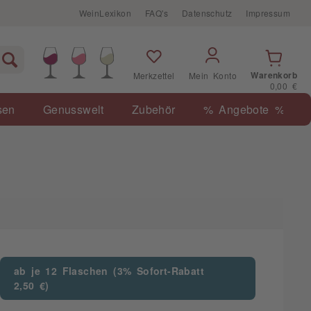
WeinLexikon
FAQ's
Datenschutz
Impressum
Warenkorb
Merkzettel
Mein Konto
0,00 €
sen
Genusswelt
Zubehör
% Angebote %
ab je 12 Flaschen (3% Sofort-Rabatt
2,50 €)