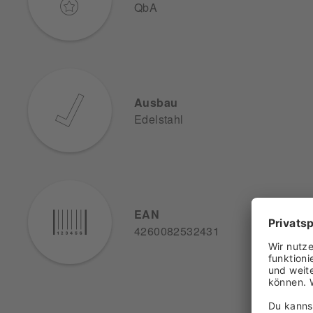
QbA
Ausbau
Edelstahl
EAN
4260082532431