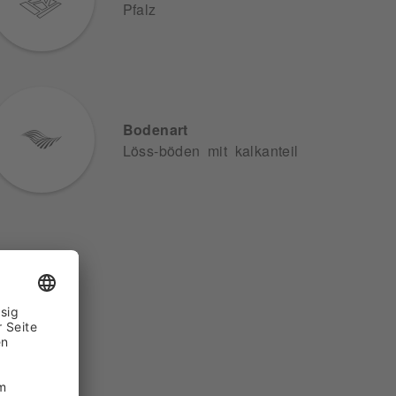
Pfalz
Bodenart
Löss-böden mit kalkanteil