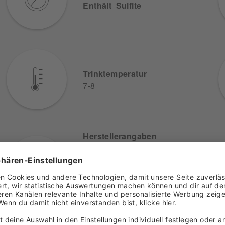
Enthält Sulfite
Trinktemperatur
7-8
Herstellerangaben
Karl Pfaffmann GmbH &
Co. KG
Allmendstraße 1
76833 Walsheim
Deutschland