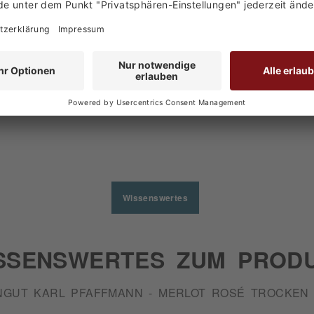
den haben sich ebenfalls angesehen
Wissenswertes
SSENSWERTES ZUM PROD
NGUT KARL PFAFFMANN - MERLOT ROSÉ TROCKEN 