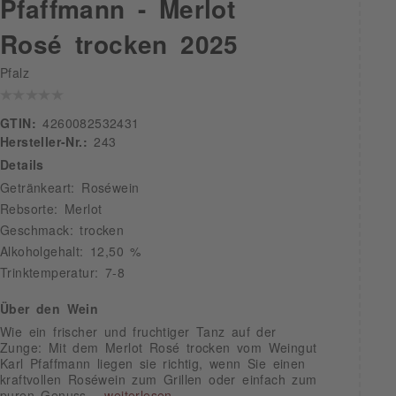
Pfaffmann - Merlot
Rosé trocken 2025
Pfalz
GTIN:
4260082532431
Hersteller-Nr.:
243
Details
Getränkeart: Roséwein
Rebsorte: Merlot
Geschmack: trocken
Alkoholgehalt: 12,50 %
Trinktemperatur: 7-8
Über den Wein
Wie ein frischer und fruchtiger Tanz auf der
Zunge: Mit dem Merlot Rosé trocken vom Weingut
Karl Pfaffmann liegen sie richtig, wenn Sie einen
kraftvollen Roséwein zum Grillen oder einfach zum
puren Genuss...
weiterlesen