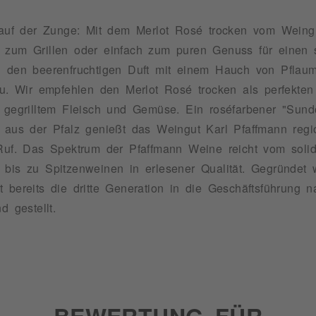
 auf der Zunge: Mit dem Merlot Rosé trocken vom Weingut
n zum Grillen oder einfach zum puren Genuss für eine
ein den beerenfruchtigen Duft mit einem Hauch von Pf
nzu. Wir empfehlen den Merlot Rosé trocken als perfekt
e gegrilltem Fleisch und Gemüse. Ein roséfarbener "Sun
n aus der Pfalz genießt das Weingut Karl Pfaffmann regi
 Ruf. Das Spektrum der Pfaffmann Weine reicht vom solid
 bis zu Spitzenweinen in erlesener Qualität. Gegründet 
 bereits die dritte Generation in die Geschäftsführung 
d gestellt.
BEWERTUNG FÜR