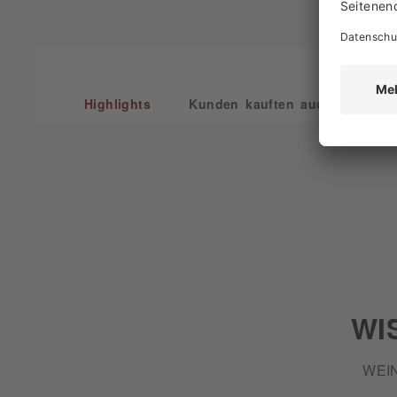
Highlights
Kunden kauften auch
Kun
WI
WEI