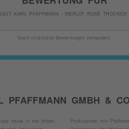
NGUT KARL PFAFFMANN - MERLOT ROSÉ TROCKEN 
Noch sind keine Bewertungen vorhanden.
L PFAFFMANN GMBH & CO
 das heute in der dritten
duzenten von Pfaffmann Weinen. Eine kontinuierliche Verbesserung und
t wird, hat seinen
 Auszeichnungen stets