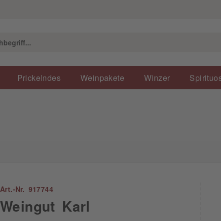
Prickelndes
Weinpakete
Winzer
Spirituo
Art.-Nr. 917744
Weingut Karl