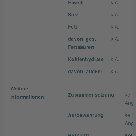
Eiweiß
k.A.
Salz
k.A.
Fett
k.A.
davon ges.
k.A.
Fettsäuren
Kohlenhydrate
k.A.
davon Zucker
k.A.
Weitere
Zusammensetzung
kein
Informationen
Ang
Aufbewahrung
kein
Ang
Herkunft
Kein