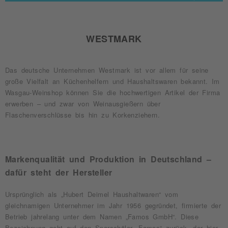
WESTMARK
Das deutsche Unternehmen Westmark ist vor allem für seine
große Vielfalt an Küchenhelfern und Haushaltswaren bekannt. Im
Wasgau-Weinshop können Sie die hochwertigen Artikel der Firma
erwerben – und zwar von Weinausgießern über
Flaschenverschlüsse bis hin zu Korkenziehern.
Markenqualität und Produktion in Deutschland –
dafür steht der Hersteller
Ursprünglich als „Hubert Deimel Haushaltwaren“ vom
gleichnamigen Unternehmer im Jahr 1956 gegründet, firmierte der
Betrieb jahrelang unter dem Namen „Famos GmbH“. Diese
Bezeichnung geht auf den Sparschäler „Famos“ zurück, der hier