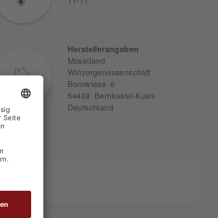
11-11
Herstellerangaben
Moselland
Winzergenossenschaft
Bornwiese 6
54469 Bernkastel-Kues
Deutschland