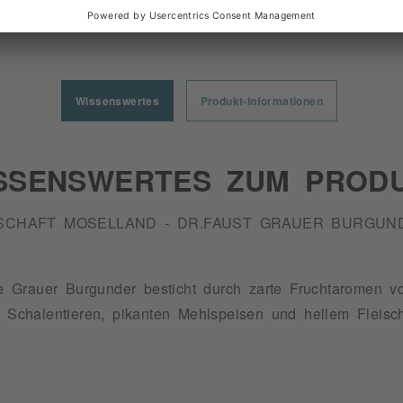
Wissenswertes
Produkt-Informationen
SSENSWERTES ZUM PROD
CHAFT MOSELLAND - DR.FAUST GRAUER BURGUN
 Grauer Burgunder besticht durch zarte Fruchtaromen v
, Schalentieren, pikanten Mehlspeisen und hellem Fleisc