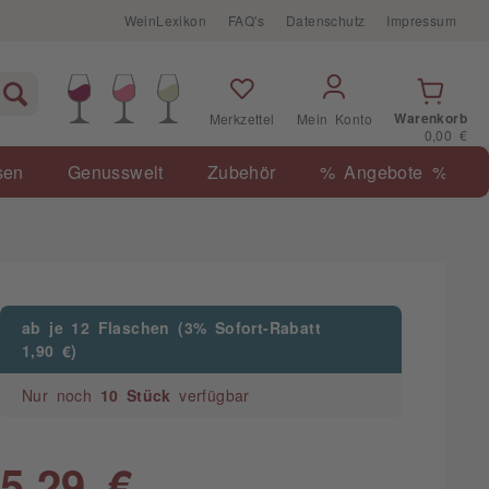
WeinLexikon
FAQ's
Datenschutz
Impressum
Warenkorb
Merkzettel
Mein Konto
0,00 €
sen
Genusswelt
Zubehör
% Angebote %
ab je 12 Flaschen (3% Sofort-Rabatt
1,90 €)
Nur noch
10 Stück
verfügbar
5,29 €