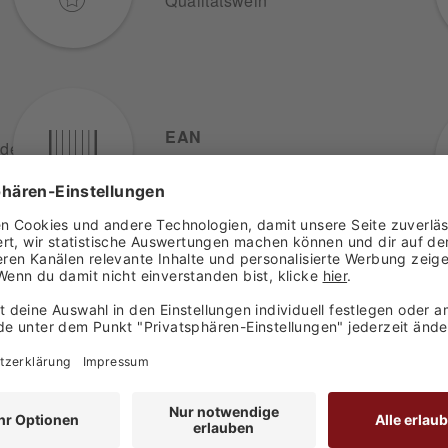
Qualitätswein
EAN
oden
4006187900023
den haben sich ebenfalls angesehen