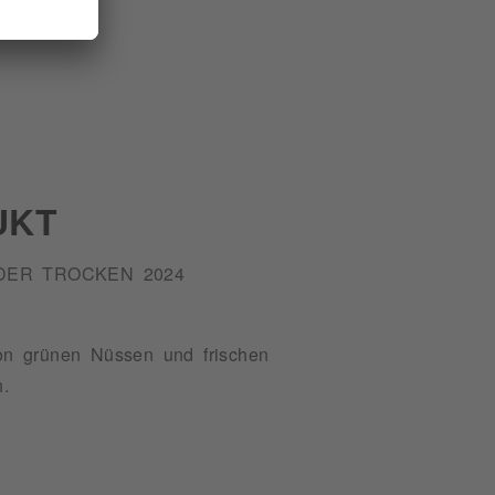
UKT
DER TROCKEN 2024
on grünen Nüssen und frischen
h.