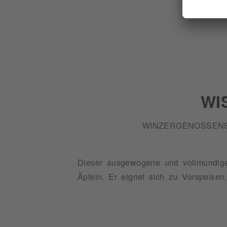
WI
WINZERGENOSSENS
Dieser ausgewogene und vollmundige
Äpfeln. Er eignet sich zu Vorspeisen