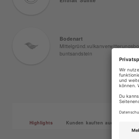
Enthält Sulfite
Bodenart
Mittelgründ.vulkanverwitterungsb
buntsandstein
Highlights
Kunden kauften auch
Kun