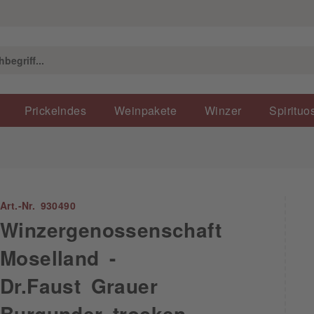
Prickelndes
Weinpakete
Winzer
Spirituo
Art.-Nr. 930490
Winzergenossenschaft
Moselland -
Dr.Faust Grauer
Burgunder trocken