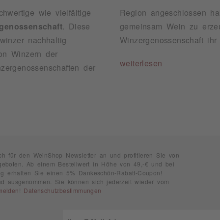
ertige wie vielfältige
Region angeschlossen hab
genossenschaft
. Diese
gemeinsam Wein zu erzeugen und zu vermarkten. So konnte die Moselland
winzer nachhaltig
Winzergenossenschaft ihr 
on Winzern der
weiterlesen
inzergenossenschaften der
ch für den WeinShop Newsletter an und profitieren Sie von
geboten. Ab einem Bestellwert in Höhe von 49,-€ und bei
rung erhalten Sie einen 5% Dankeschön-Rabatt-Coupon!
ind ausgenommen. Sie können sich jederzeit wieder vom
melden
!
Datenschutzbestimmungen