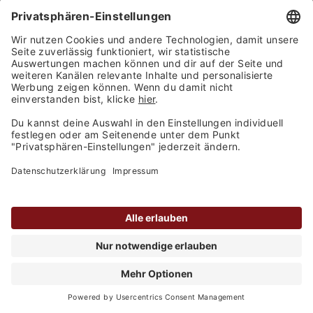
Weingut Metzger - Petit Rosé trocken 2024
Inhalt
0.75 Liter
(8,94 € / 1 Liter)
Lieferbar
6,71 €
UVP 7,89 €
In den Warenkorb