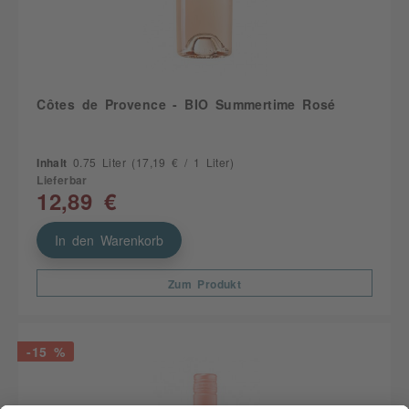
Côtes de Provence - BIO Summertime Rosé
Inhalt
0.75 Liter
(17,19 € / 1 Liter)
Lieferbar
12,89 €
In den Warenkorb
Zum Produkt
-15 %