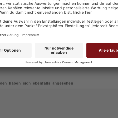
EAN
4260137190371
den haben sich ebenfalls angesehen