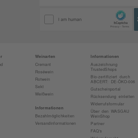
r
Weinarten
Informationen
nd
Cremant
Auszeichnung
TrustedShops
Roséwein
Bio-zertifiziert durch
Rotwein
ABCERT: DE-ÖKO-006
Sekt
Gutscheinportal
Weißwein
Rücksendung einleiten
Widerrufsformular
Informationen
Über den WASGAU
Bezahlmöglichkeiten
WeinShop
Versandinformationen
Partner
FAQ's