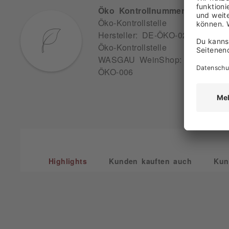
Öko Kontrollnummer
Öko-Kontrollstelle
Hersteller: DE-ÖKO-022
Öko-Kontrollstelle
WASGAU WeinShop: DE-
ÖKO-006
Highlights
Kunden kauften auch
Kun