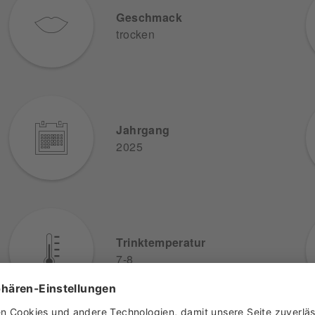
Geschmack
trocken
Jahrgang
2025
Trinktemperatur
7-8