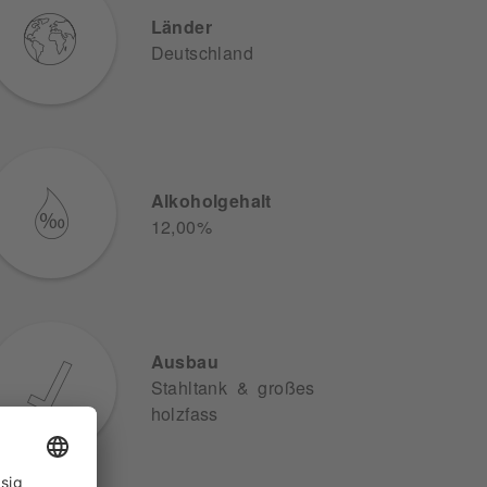
Länder
Deutschland
Alkoholgehalt
12,00%
Ausbau
Stahltank & großes
holzfass