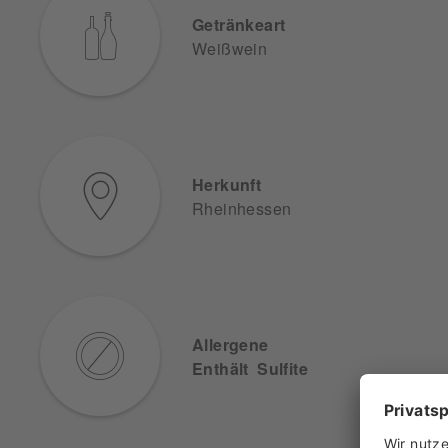
Getränkeart
Weißwein
Herkunft
Rheinhessen
Allergene
Enthält Sulfite