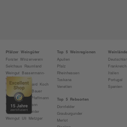
Pfälzer Weingüter
Top 5 Weinregionen
Weinlände
Forster Winzerverein
Apulien
Deutschla
Sekthaus Raumland
Pfalz
Frankreich
Weingut Bassermann-
Rheinhessen
Italien
Jordan
Toskana
Portugal
Weingut Bernhard Koch
Venetien
Spanien
Weingut Emil Bauer
Weingut Karl Pfaffmann
Top 5 Rebsorten
Weingut Pfirmann
Dornfelder
Weingut Schneider
Grauburgunder
Weingut Uli Metzger
Merlot
Riesling