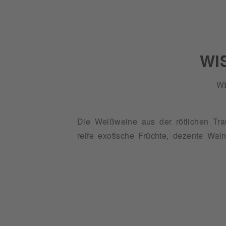
WI
W
Die Weißweine aus der rötlichen Trau
reife exotische Früchte, dezente Wa