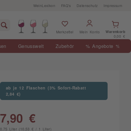
WeinLexikon
FAQ's
Datenschutz
Impressum
Warenkorb
Merkzettel
Mein Konto
0,00 €
sen
Genusswelt
Zubehör
% Angebote %
ab je 12 Flaschen (3% Sofort-Rabatt
2,84 €)
7,90 €
0.75 Liter (10,53 € / 1 Liter)