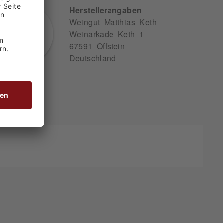
Herstellerangaben
Weingut Matthias Keth
Weinarkade Keth 1
67591 Offstein
Deutschland