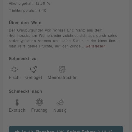
Alkoholgehalt: 12,50 %
Trinktemperatur: 8-10
Über den Wein
Der Grauburgunder von Winzer Eric Manz aus dem
rheinhessischen Weinolsheim zeichnet sich aus durch seine
sortentypischen Aromen und seine Statur. In der Nase findet
man reife gelbe Früchte, auf der Zunge...
weiterlesen
Schmeckt zu
Fisch
Geflügel
Meeresfrüchte
Schmeckt nach
Exotisch
Fruchtig
Nussig
ab je 12 Flaschen (3% Sofort-Rabatt 3,13 €)