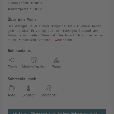
Alkoholgehalt: 12,02 %
Trinktemperatur: 10-12
Über den Wein
Der Weingut Bauer Grauer Burgunder fließt in einem hellen
gelb ins Glas. Er verfügt über ein fruchtiges Bouquet von
Maracuja und reifem Steinobst. Geschmacklich erinnert er an
reifen Pfirsich und Aprikose...
weiterlesen
Schmeckt zu
Fisch
Meeresfrüchte
Pasta
Schmeckt nach
Apfel
Exotisch
Steinobst
ab je 12 Flaschen (3% Sofort-Rabatt 2,98 €)