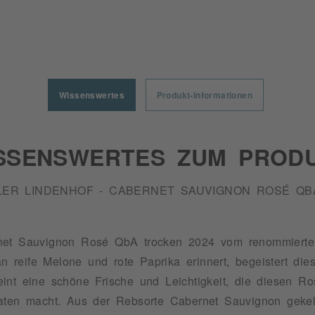
Wissenswertes
Produkt-Informationen
SSENSWERTES ZUM PROD
LER LINDENHOF - CABERNET SAUVIGNON ROSÉ QB
net Sauvignon Rosé QbA trocken 2024 vom renommierten
an reife Melone und rote Paprika erinnert, begeistert di
int eine schöne Frische und Leichtigkeit, die diesen Ro
aten macht. Aus der Rebsorte Cabernet Sauvignon gekelt