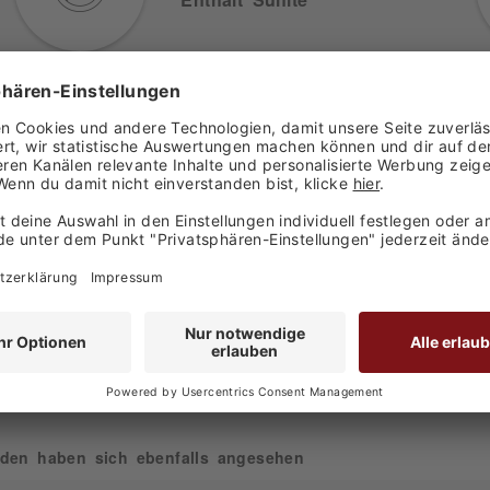
Herstellerangaben
Weingut Spindler
Lindenhof GbR
Weinstraße 55
67147 Forst an der
Weinstraße
Deutschland
den haben sich ebenfalls angesehen