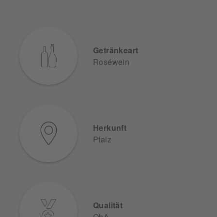
Getränkeart
Roséwein
Herkunft
Pfalz
Qualität
QbA