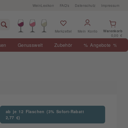
WeinLexikon
FAQ's
Datenschutz
Impressum
Warenkorb
Merkzettel
Mein Konto
0,00 €
sen
Genusswelt
Zubehör
% Angebote %
ab je 12 Flaschen (3% Sofort-Rabatt
2,77 €)