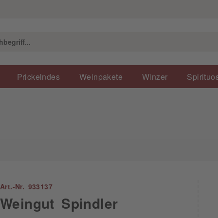
Prickelndes
Weinpakete
Winzer
Spirituo
Art.-Nr. 933137
Weingut Spindler