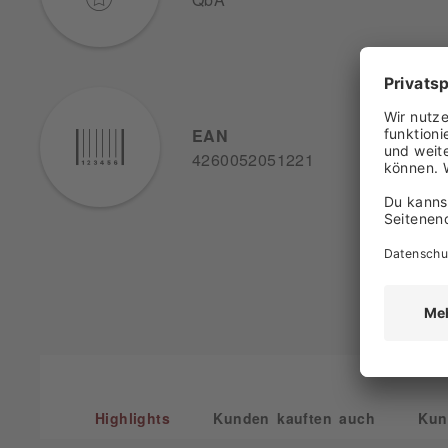
EAN
4260052051221
Highlights
Kunden kauften auch
Kun