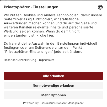
Finden Sie uns auf:
Versand
Copyright 2026, WASGAU C+C
Großhandel GmbH
Barrierefreiheitserklärung
Privatsphäre-Einstellungen
Kontakt
Datenschutz
AGB
Impressum
alle Preise inkl. MwSt. zzgl.
Versandkosten
Informationen zur Berechnung des Liefertermins siehe
hier