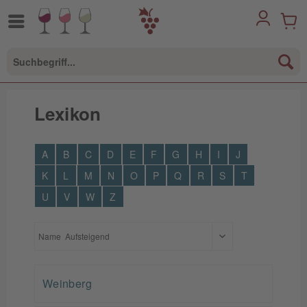
Lexikon
A
B
C
D
E
F
G
H
I
J
K
L
M
N
O
P
Q
R
S
T
U
V
W
Z
Weinberg