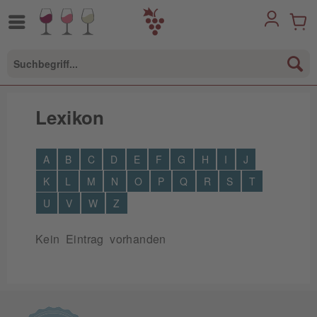
Lexikon
A
B
C
D
E
F
G
H
I
J
K
L
M
N
O
P
Q
R
S
T
U
V
W
Z
Kein Eintrag vorhanden