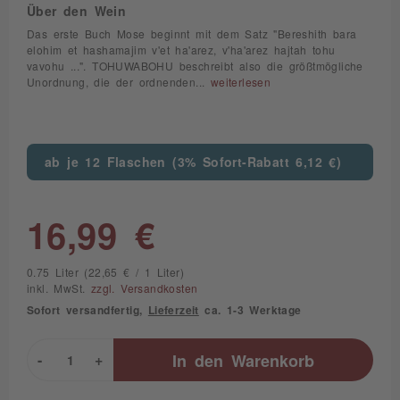
Über den Wein
Das erste Buch Mose beginnt mit dem Satz "Bereshith bara
elohim et hashamajim v'et ha'arez, v'ha'arez hajtah tohu
vavohu ...". TOHUWABOHU beschreibt also die größtmögliche
Unordnung, die der ordnenden...
weiterlesen
ab je 12 Flaschen (3% Sofort-Rabatt 6,12 €)
16,99 €
0.75 Liter (22,65 € / 1 Liter)
inkl. MwSt.
zzgl. Versandkosten
Sofort versandfertig,
Lieferzeit
ca. 1-3 Werktage
-
+
In den
Warenkorb