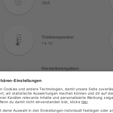
QbA
Trinktemperatur
14-16
Herstellerangaben
Karl Pfaffmann GmbH &
Co. KG
Allmendstraße 1
76833 Walsheim
Deutschland