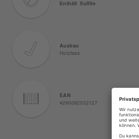
Enthält Sulfite
Ausbau
Holzfass
EAN
4260082532127