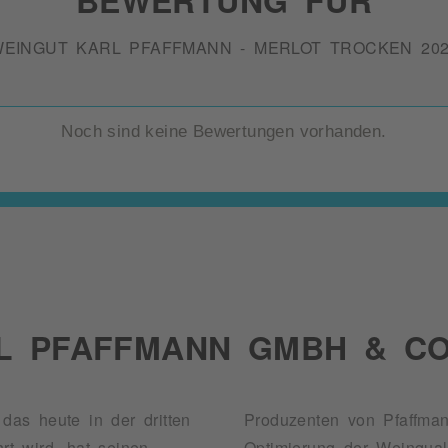
EINGUT KARL PFAFFMANN - MERLOT TROCKEN 20
Noch sind keine Bewertungen vorhanden.
L PFAFFMANN GMBH & CO
 das heute in der dritten
duzenten von Pfaffmann Weinen. Eine kontinuierliche Verbesserung und
t wird, hat seinen
 Auszeichnungen stets