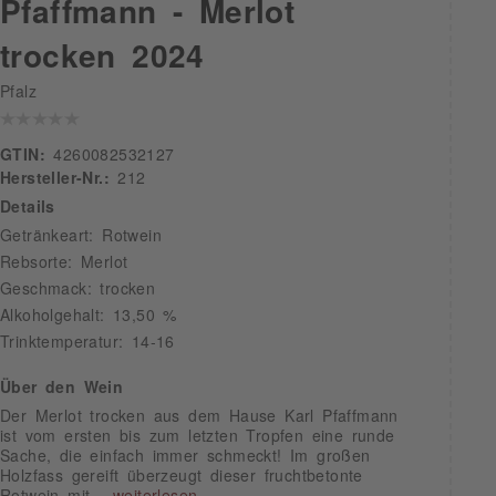
Pfaffmann - Merlot
trocken 2024
Pfalz
GTIN:
4260082532127
Hersteller-Nr.:
212
Details
Getränkeart: Rotwein
Rebsorte: Merlot
Geschmack: trocken
Alkoholgehalt: 13,50 %
Trinktemperatur: 14-16
Über den Wein
Der Merlot trocken aus dem Hause Karl Pfaffmann
ist vom ersten bis zum letzten Tropfen eine runde
Sache, die einfach immer schmeckt! Im großen
Holzfass gereift überzeugt dieser fruchtbetonte
Rotwein mit...
weiterlesen