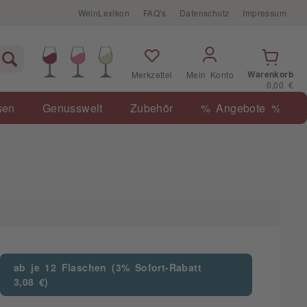
WeinLexikon
FAQ's
Datenschutz
Impressum
Warenkorb
Merkzettel
Mein Konto
0,00 €
sen
Genusswelt
Zubehör
% Angebote %
ab je 12 Flaschen (3% Sofort-Rabatt
3,08 €)