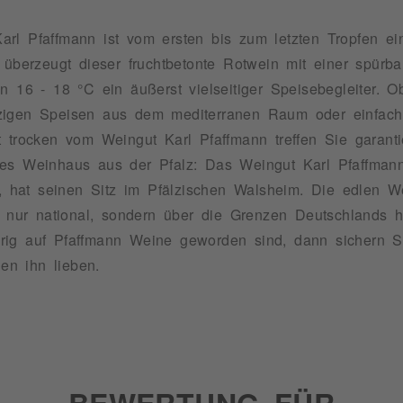
rl Pfaffmann ist vom ersten bis zum letzten Tropfen ei
 überzeugt dieser fruchtbetonte Rotwein mit einer spürb
n 16 - 18 °C ein äußerst vielseitiger Speisebegleiter. Ob
zigen Speisen aus dem mediterranen Raum oder einfach
 trocken vom Weingut Karl Pfaffmann treffen Sie garanti
es Weinhaus aus der Pfalz: Das Weingut Karl Pfaffmann,
rt, hat seinen Sitz im Pfälzischen Walsheim. Die edlen 
ht nur national, sondern über die Grenzen Deutschlands 
rig auf Pfaffmann Weine geworden sind, dann sichern S
den ihn lieben.
BEWERTUNG FÜR