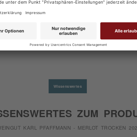
den haben sich ebenfalls angesehen
Wissenswertes
SSENSWERTES ZUM PROD
EINGUT KARL PFAFFMANN - MERLOT TROCKEN 20