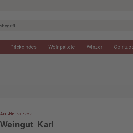
Prickelndes
Weinpakete
Winzer
Spirituo
Art.-Nr. 917727
Weingut Karl