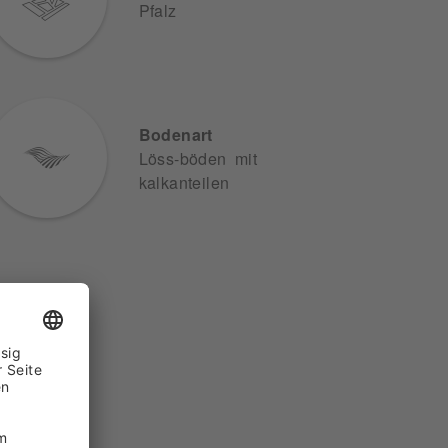
Pfalz
Bodenart
Löss-böden mit
kalkanteilen