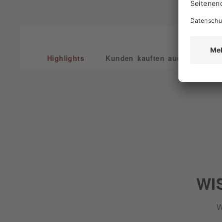
Highlights
Kunden kauften auch
Kun
WI
W