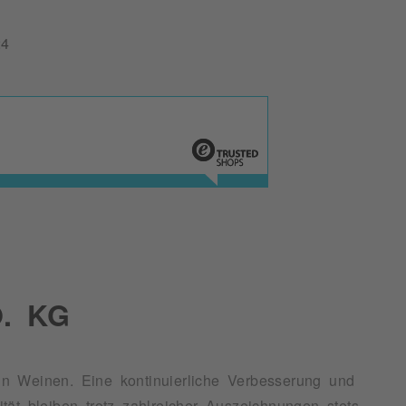
24
. KG