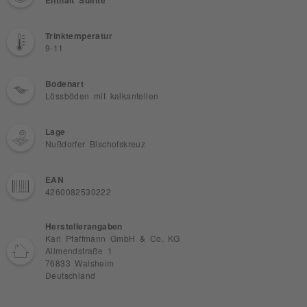
Enthält Sulfite
Trinktemperatur
9-11
Bodenart
Lössböden mit kalkanteilen
Lage
Nußdorfer Bischofskreuz
EAN
4260082530222
Herstellerangaben
Karl Pfaffmann GmbH & Co. KG
Allmendstraße 1
76833 Walsheim
Deutschland